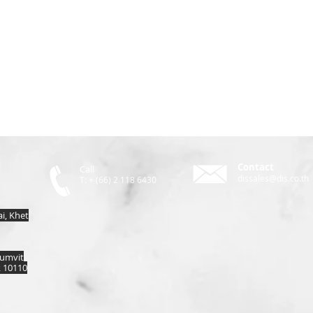
Contact
Call
dissales@dis.co.th
T: + (66) 2 118 6430
, Khet
humvit
k 10110