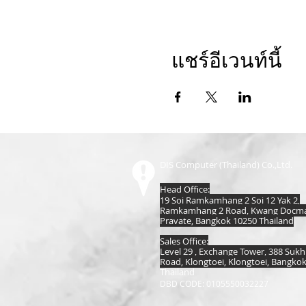
แชร์อีเวนท์นี้
DIS Computer (Thailand) Co.,Ltd.
Head Office:
19 Soi Ramkamhang 2 Soi 12 Yak 2,
Ramkamhang 2 Road, Kwang Docmai
Pravate, Bangkok 10250 Thailand
Sales Office:
Level 29 , Exchange Tower, 388 Suk
Road, Klongtoei, Klongtoei, Bangko
Thailand
DBD CODE: 0105550032227