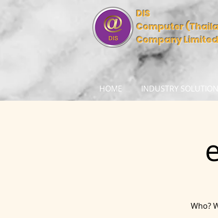
DIS
Computer (Thail
Company Limite
HOME
INDUSTRY SOLUTIO
Who? Wh