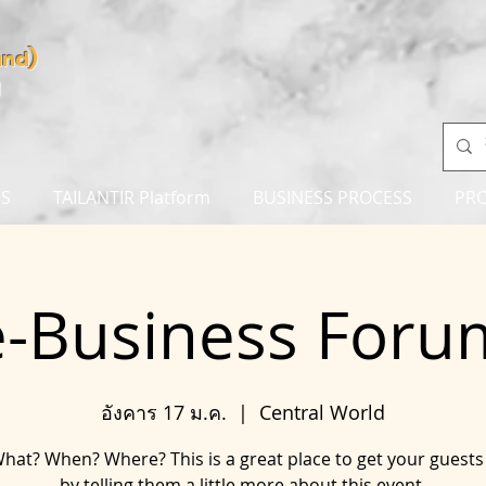
and)
d
NS
TAILANTIR Platform
BUSINESS PROCESS
PR
e-Business Foru
อังคาร 17 ม.ค.
  |  
Central World
at? When? Where? This is a great place to get your guests
by telling them a little more about this event.