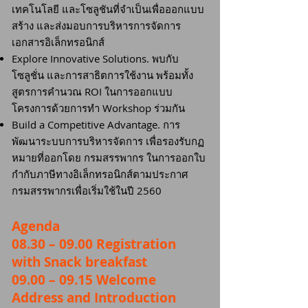
เทคโนโลยี และโซลูชันที่จำเป็นเพื่อออกแบบ
สร้าง และส่งมอบการบริหารการจัดการ
เอกสารอิเล็กทรอนิกส์
Explore Innovative Solutions. พบกับ
โซลูชั่น และการสาธิตการใช้งาน พร้อมทั้ง
สูตรการคำนวณ ROI ในการออกแบบ
โครงการด้วยการทำ Workshop ร่วมกัน
Build a Competitive Advantage. การ
พัฒนาระบบการบริหารจัดการ เพื่อรองรับกฏ
หมายที่ออกโดย กรมสรรพากร ในการออกใบ
กำกับภาษีทางอิเล็กทรอนิกส์ตามประกาศ
กรมสรรพากรเพื่อเริ่มใช้ในปี 2560
Agenda
08.30 – 09.00 Registration
with Snack breakfast
09.00 – 09.15 Welcome
Address and Introduction