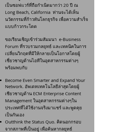
เป็นซอฟแวร์ที่ถือกำเนิดมากว่า 20 ปี ณ
Long Beach, California ท่านจะได้เห็น
นวัตกรรมที่ก้าวทันโลกธุรกิจ เพื่อความสำเร็จ
แบบก้าวกระโดด
ขอเรียนเชิญเข้าร่วมสัมมนา e-Business
Forum ที่รวบรวมกลยุทธ์ และเทคนิคในการ
เปลี่ยนวิกฤตที่มีให้กลายเป็นโอกาสโดยผู้
เชี่ยวชาญด้านไอทีในอุตสาหกรรมต่างๆ
พร้อมพบกับ
Become Even Smarter and Expand Your
Network. อัพเดทเทคโนโลยีล่าสุดโดยผู้
เชียวชาญด้าน ECM Enterprise Content
Management ในอุตสาหกรรมต่างๆใน
ประเทศที่ได้ใช้งานจริงมาแชร์ และพูดคุย
เป็นกันเอง
Outthink the Status Quo. คิดนอกกรอบ
จากสภาพที่เป็นอยู่ เพื่อค้นหากลยุทธ์