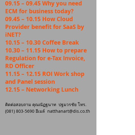
09.15 – 09.45 Why you need
ECM for business today?
09.45 – 10.15 How Cloud
Provider benefit for SaaS by
iNET?
10.15 – 10.30 Coffee Break
10.30 – 11.15 How to prepare
Regulation for e-Tax Invoice,
RD Officer
11.15 – 12.15 ROI Work shop
and Panel session
12.15 – Networking Lunch
ติดต่อสอบถาม คุณณัฏฐนาท ปฐมวรชัย โทร.
(081) 803-5690
อีเมล์
natthanart@dis.co.th